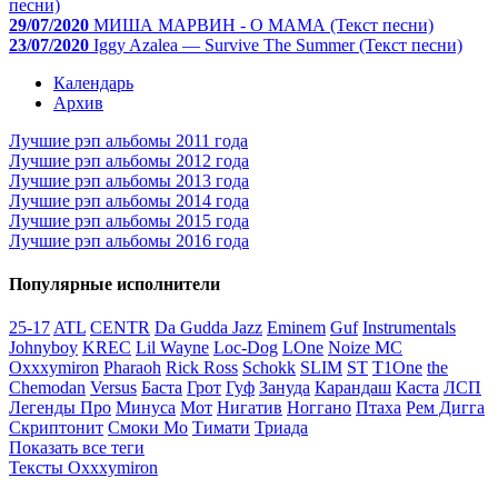
песни)
29/07/2020
МИША МАРВИН - О МАМА (Текст песни)
23/07/2020
Iggy Azalea — Survive The Summer (Текст песни)
Календарь
Архив
Лучшие рэп альбомы 2011 года
Лучшие рэп альбомы 2012 года
Лучшие рэп альбомы 2013 года
Лучшие рэп альбомы 2014 года
Лучшие рэп альбомы 2015 года
Лучшие рэп альбомы 2016 года
Популярные исполнители
25-17
ATL
CENTR
Da Gudda Jazz
Eminem
Guf
Instrumentals
Johnyboy
KREC
Lil Wayne
Loc-Dog
LOne
Noize MC
Oxxxymiron
Pharaoh
Rick Ross
Schokk
SLIM
ST
T1One
the
Chemodan
Versus
Баста
Грот
Гуф
Зануда
Карандаш
Каста
ЛСП
Легенды Про
Минуса
Мот
Нигатив
Ноггано
Птаха
Рем Дигга
Скриптонит
Смоки Мо
Тимати
Триада
Показать все теги
Тексты Oxxxymiron