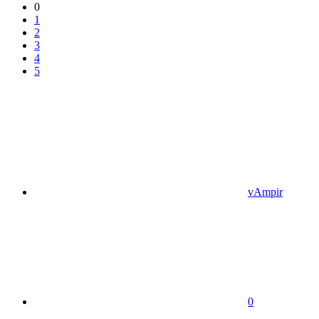
0
1
2
3
4
5
vAmpir
0