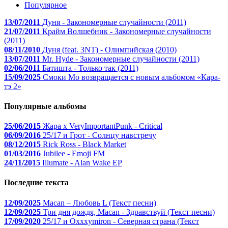
Популярное
13/07/2011
Дуня - Закономерные случайности (2011)
21/07/2011
Крайм Волшебник - Закономерные случайности
(2011)
08/11/2010
Дуня (feat. 3NT) - Олимпийская (2010)
13/07/2011
Mr. Hyde - Закономерные случайности (2011)
02/06/2011
Батишта - Только так (2011)
15/09/2025
Смоки Мо возвращается с новым альбомом «Кара-
тэ 2»
Популярные альбомы
25/06/2015
Жара x VeryImportantPunk - Critical
06/09/2016
25/17 и Грот - Солнцу навстречу
08/12/2015
Rick Ross - Black Market
01/03/2016
Jubilee - Emoji FM
24/11/2015
Illumate - Alan Wake EP
Последние текста
12/09/2025
Macan – Любовь L (Текст песни)
12/09/2025
Три дня дождя, Macan - Здравствуй (Текст песни)
17/09/2020
25/17 и Oxxxymiron - Северная страна (Текст