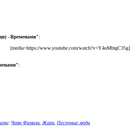
и) - Временами"
:
[media=https://www.youtube.com/watch?v=Y4uMbtgC35g]
еменами"
:
нами
:
Чаян Фамали
,
Жара
,
Песочные люди