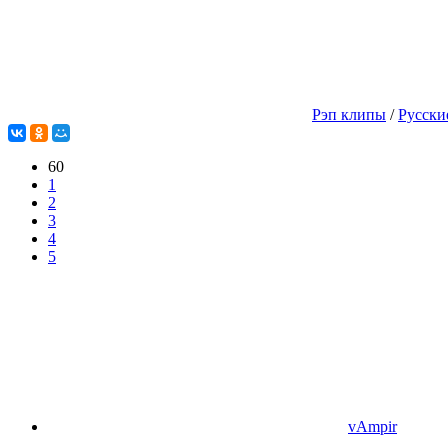
Рэп клипы
/
Русски
60
1
2
3
4
5
vAmpir