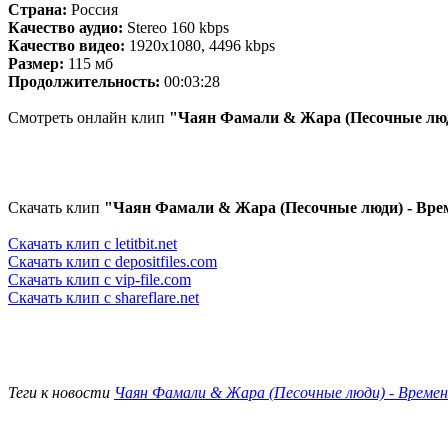
Страна:
Россия
Качество аудио:
Stereo 160 kbps
Качество видео:
1920x1080, 4496 kbps
Размер:
115 мб
Продолжительность:
00:03:28
Смотреть онлайн клип
"Чаян Фамали & Жара (Песочные люд
Скачать клип
"Чаян Фамали & Жара (Песочные люди) - Вр
Скачать клип с letitbit.net
Скачать клип с depositfiles.com
Скачать клип с vip-file.com
Скачать клип с shareflare.net
Теги к новости
Чаян Фамали & Жара (Песочные люди) - Време