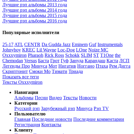
Лучшие рэп альбомы 2013 года
Лучшие рэп альбомы 2014 года
Лучшие рэп альбомы 2015 года
Лучшие рэп альбомы 2016 года
Популярные исполнители
25-17
ATL
CENTR
Da Gudda Jazz
Eminem
Guf
Instrumentals
Johnyboy
KREC
Lil Wayne
Loc-Dog
LOne
Noize MC
Oxxxymiron
Pharaoh
Rick Ross
Schokk
SLIM
ST
T1One
the
Chemodan
Versus
Баста
Грот
Гуф
Зануда
Карандаш
Каста
ЛСП
Легенды Про
Минуса
Мот
Нигатив
Ноггано
Птаха
Рем Дигга
Скриптонит
Смоки Мо
Тимати
Триада
Показать все теги
Тексты Oxxxymiron
Навигация
Альбомы
Песни
Видео
Тексты
Новости
Категории
Русский рэп
Зарубежный рэп
Минуса
Рэп TV
Пользователю
Главная
Последние новости
Последние комментарии
Регистрация
Контакты
Клиенту