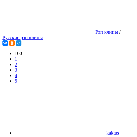
Рэп клипы
/
Русские рэп клипы
100
1
2
3
4
5
kaktus