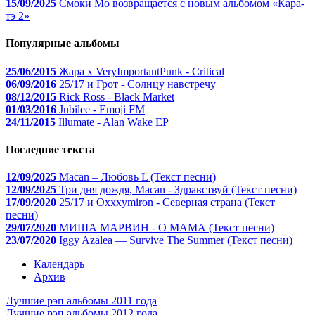
15/09/2025
Смоки Мо возвращается с новым альбомом «Кара-
тэ 2»
Популярные альбомы
25/06/2015
Жара x VeryImportantPunk - Critical
06/09/2016
25/17 и Грот - Солнцу навстречу
08/12/2015
Rick Ross - Black Market
01/03/2016
Jubilee - Emoji FM
24/11/2015
Illumate - Alan Wake EP
Последние текста
12/09/2025
Macan – Любовь L (Текст песни)
12/09/2025
Три дня дождя, Macan - Здравствуй (Текст песни)
17/09/2020
25/17 и Oxxxymiron - Северная страна (Текст
песни)
29/07/2020
МИША МАРВИН - О МАМА (Текст песни)
23/07/2020
Iggy Azalea — Survive The Summer (Текст песни)
Календарь
Архив
Лучшие рэп альбомы 2011 года
Лучшие рэп альбомы 2012 года