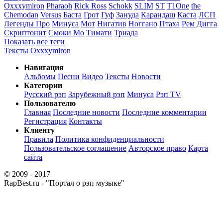
Oxxxymiron
Pharaoh
Rick Ross
Schokk
SLIM
ST
T1One
the
Chemodan
Versus
Баста
Грот
Гуф
Зануда
Карандаш
Каста
ЛСП
Легенды Про
Минуса
Мот
Нигатив
Ноггано
Птаха
Рем Дигга
Скриптонит
Смоки Мо
Тимати
Триада
Показать все теги
Тексты Oxxxymiron
Навигация
Альбомы
Песни
Видео
Тексты
Новости
Категории
Русский рэп
Зарубежный рэп
Минуса
Рэп TV
Пользователю
Главная
Последние новости
Последние комментарии
Регистрация
Контакты
Клиенту
Правила
Политика конфиденциальности
Пользовательское соглашение
Авторское право
Карта
сайта
© 2009 - 2017
RapBest.ru - "Портал о рэп музыке"