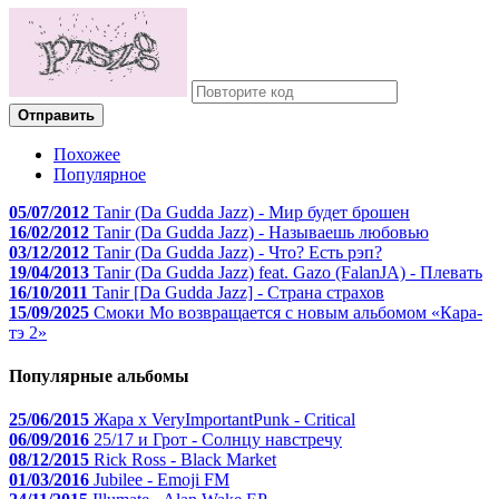
Отправить
Похожее
Популярное
05/07/2012
Tanir (Da Gudda Jazz) - Мир будет брошен
16/02/2012
Tanir (Da Gudda Jazz) - Называешь любовью
03/12/2012
Tanir (Da Gudda Jazz) - Что? Есть рэп?
19/04/2013
Tanir (Da Gudda Jazz) fеаt. Gazo (FalanJA) - Плевать
16/10/2011
Tanir [Da Gudda Jazz] - Страна страхов
15/09/2025
Смоки Мо возвращается с новым альбомом «Кара-
тэ 2»
Популярные альбомы
25/06/2015
Жара x VeryImportantPunk - Critical
06/09/2016
25/17 и Грот - Солнцу навстречу
08/12/2015
Rick Ross - Black Market
01/03/2016
Jubilee - Emoji FM