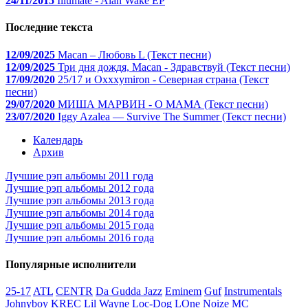
24/11/2015
Illumate - Alan Wake EP
Последние текста
12/09/2025
Macan – Любовь L (Текст песни)
12/09/2025
Три дня дождя, Macan - Здравствуй (Текст песни)
17/09/2020
25/17 и Oxxxymiron - Северная страна (Текст
песни)
29/07/2020
МИША МАРВИН - О МАМА (Текст песни)
23/07/2020
Iggy Azalea — Survive The Summer (Текст песни)
Календарь
Архив
Лучшие рэп альбомы 2011 года
Лучшие рэп альбомы 2012 года
Лучшие рэп альбомы 2013 года
Лучшие рэп альбомы 2014 года
Лучшие рэп альбомы 2015 года
Лучшие рэп альбомы 2016 года
Популярные исполнители
25-17
ATL
CENTR
Da Gudda Jazz
Eminem
Guf
Instrumentals
Johnyboy
KREC
Lil Wayne
Loc-Dog
LOne
Noize MC