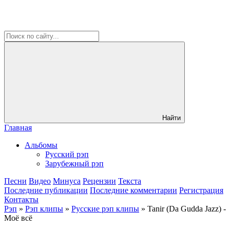
Найти
Главная
Альбомы
Русский рэп
Зарубежный рэп
Песни
Видео
Минуса
Рецензии
Текста
Последние публикации
Последние комментарии
Регистрация
Контакты
Рэп
»
Рэп клипы
»
Русские рэп клипы
» Tanir (Da Gudda Jazz) -
Моё всё