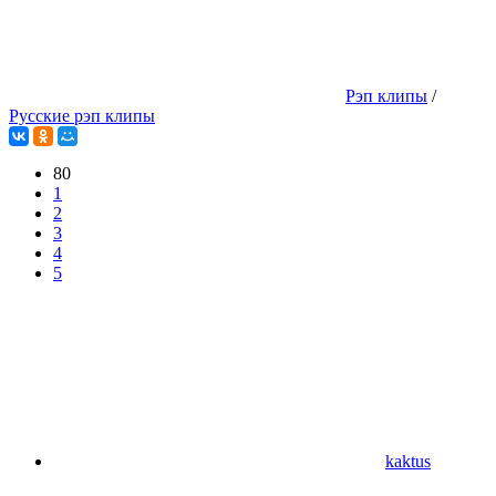
Рэп клипы
/
Русские рэп клипы
80
1
2
3
4
5
kaktus