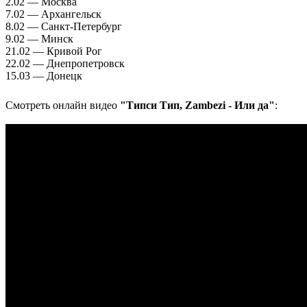
2.02 — Москва
7.02 — Архангельск
8.02 — Санкт-Петербург
9.02 — Минск
21.02 — Кривой Рог
22.02 — Днепропетровск
15.03 — Донецк
Смотреть онлайн видео
"Типси Тип, Zambezi - Или да"
: