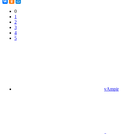
0
1
2
3
4
5
vAmpir