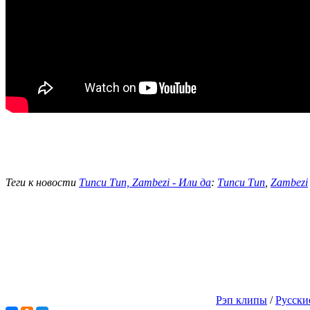
Теги к новости
Типси Тип, Zambezi - Или да
:
Типси Тип
,
Zambezi
Рэп клипы
/
Русски