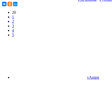
20
1
2
3
4
5
vAmpir