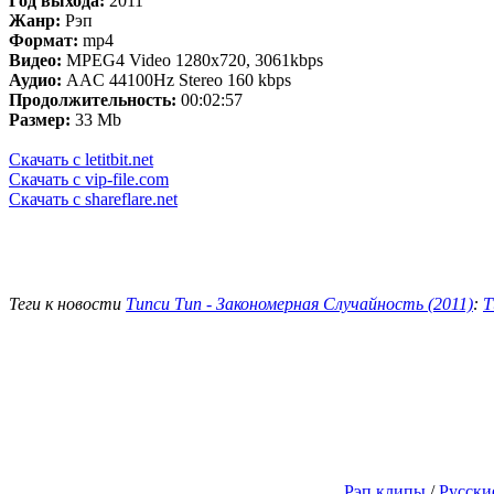
Год выхода:
2011
Жанр:
Рэп
Формат:
mp4
Видео:
MPEG4 Video 1280x720, 3061kbps
Аудио:
AAC 44100Hz Stereo 160 kbps
Продолжительность:
00:02:57
Размер:
33 Mb
Скачать с letitbit.net
Скачать с vip-file.com
Скачать с shareflare.net
Теги к новости
Типси Тип - Закономерная Случайность (2011)
:
Т
Рэп клипы
/
Русски